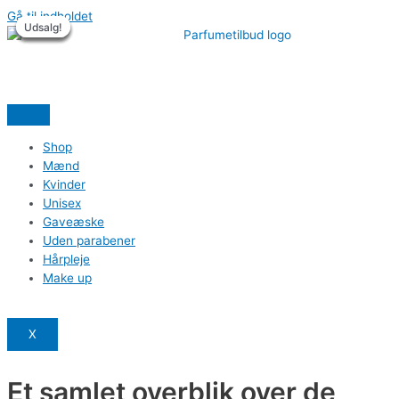
Gå til indholdet
Udsalg!
Udsalg!
Udsalg!
Udsalg!
Udsalg!
Udsalg!
Shop
Mænd
Kvinder
Unisex
Gaveæske
Uden parabener
Hårpleje
Make up
X
Et samlet overblik over de