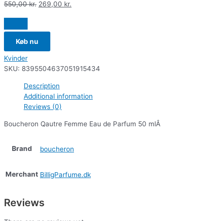
550,00
kr.
269,00
kr.
Køb nu
Kvinder
SKU:
8395504637051915434
Description
Additional information
Reviews (0)
Boucheron Qautre Femme Eau de Parfum 50 mlÂ
Brand
boucheron
Merchant
BilligParfume.dk
Reviews