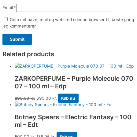
Email
*
Gem mit navn, mail og websted i denne browser til næste gang
jeg kommenterer.
Related products
ZARKOPERFUME – Purple Molecule 070
07 – 100 ml – Edp
890,00
kr.
695,00
kr.
Køb nu
Britney Spears – Electric Fantasy – 100
ml – Edt
500,00
kr.
188,95
kr.
Køb nu