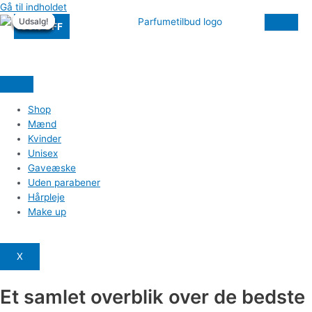
Gå til indholdet
Udsalg!
Udsalg!
Udsalg!
Udsalg!
Udsalg!
Udsalg!
56% OFF
Shop
Mænd
Kvinder
Unisex
Gaveæske
Uden parabener
Hårpleje
Make up
X
Et samlet overblik over de bedste