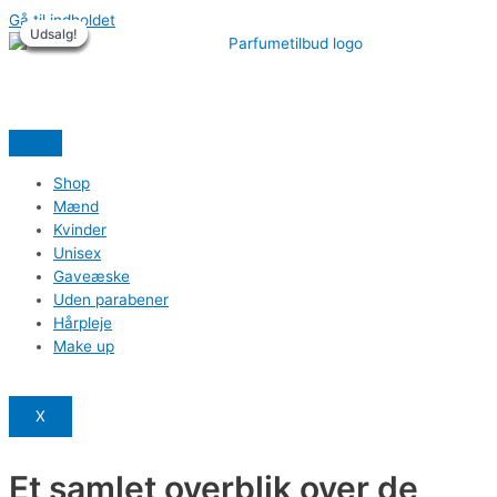
Gå til indholdet
Udsalg!
Udsalg!
Udsalg!
Udsalg!
Udsalg!
Udsalg!
Shop
Mænd
Kvinder
Unisex
Gaveæske
Uden parabener
Hårpleje
Make up
X
Et samlet overblik over de