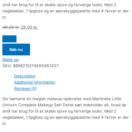
små har brug for til at skabe sjove og farverige looks. Med 2
neglelakker, 1 lipgloss og en øjenskyggepalette med 4 farver er der
m
49,00
kr.
29,00
kr.
Køb nu
Make up
SKU:
8898215274695467437
Description
Additional information
Reviews (0)
Giv børnene en magisk makeup-oplevelse med Martinelia Little
Unicorn Complete Makeup Set! Dette sæt indeholder alt, hvad de
små har brug for til at skabe sjove og farverige looks. Med 2
neglelakker, 1 lipgloss og en øjenskyggepalette med 4 farver er der
m