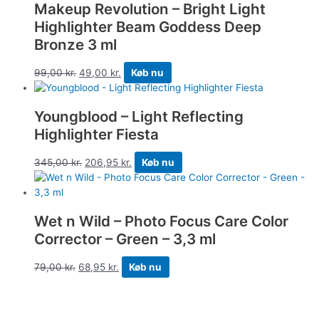
Makeup Revolution – Bright Light
Highlighter Beam Goddess Deep
Bronze 3 ml
99,00
kr.
49,00
kr.
Køb nu
Youngblood – Light Reflecting
Highlighter Fiesta
345,00
kr.
206,95
kr.
Køb nu
Wet n Wild – Photo Focus Care Color
Corrector – Green – 3,3 ml
79,00
kr.
68,95
kr.
Køb nu