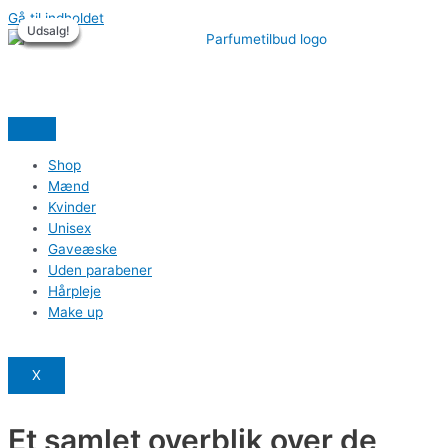
Gå til indholdet
Udsalg!
Udsalg!
Udsalg!
Udsalg!
Udsalg!
Udsalg!
Shop
Mænd
Kvinder
Unisex
Gaveæske
Uden parabener
Hårpleje
Make up
X
Et samlet overblik over de