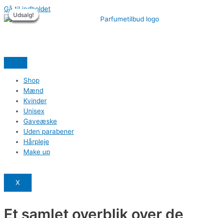
Gå til indholdet
Udsalg!
Udsalg!
Udsalg!
Udsalg!
Udsalg!
Udsalg!
Shop
Mænd
Kvinder
Unisex
Gaveæske
Uden parabener
Hårpleje
Make up
X
Et samlet overblik over de