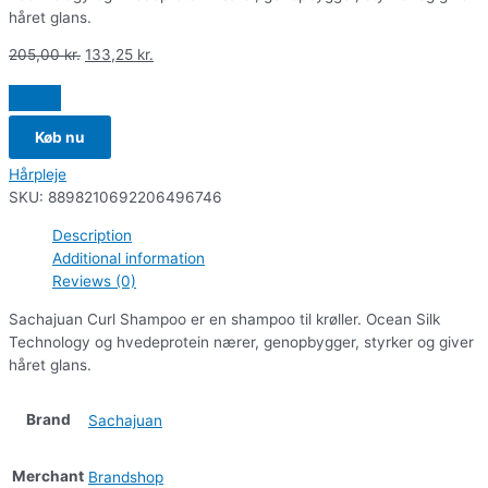
håret glans.
205,00
kr.
133,25
kr.
Køb nu
Hårpleje
SKU:
8898210692206496746
Description
Additional information
Reviews (0)
Sachajuan Curl Shampoo er en shampoo til krøller. Ocean Silk
Technology og hvedeprotein nærer, genopbygger, styrker og giver
håret glans.
Brand
Sachajuan
Merchant
Brandshop