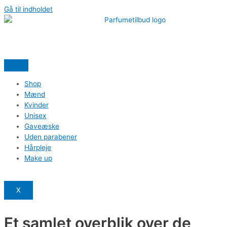
Gå til indholdet
Shop
Mænd
Kvinder
Unisex
Gaveæske
Uden parabener
Hårpleje
Make up
X
Et samlet overblik over de