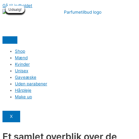
Gå til indholdet
Udsalg!
Udsalg!
Udsalg!
Udsalg!
Udsalg!
Udsalg!
Udsalg!
Udsalg!
Udsalg!
Udsalg!
Udsalg!
Udsalg!
Udsalg!
Udsalg!
Udsalg!
Udsalg!
Udsalg!
Udsalg!
Shop
Mænd
Kvinder
Unisex
Gaveæske
Uden parabener
Hårpleje
Make up
X
Et samlet overblik over de